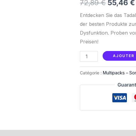
72,89
€
55,46
€
72,89 €
Entdecken Sie das Tadal
der besten Produkte zur
Dysfunktion. Proben von
Preisen!
AJOUTER 
Catégorie :
Multipacks – S
Guarant