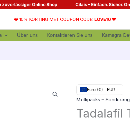
Dein zuverlässiger Online Shop
Cilais – Einfach. Sicher. O
❤️ 10% KORTING MET COUPON CODE:
LOVE10 ❤️
a
Über uns
Kontaktieren Sie uns
Kamagra De
quantité
Le
Euro (€) - EUR
de
Multipacks – Sonderan
prix
Tadalafil
Tadalafil
Testpaket
initial
était :