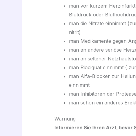
man vor kurzem Herzinfarkt 
Blutdruck oder Bluthochdruck
man die Nitrate einnimmt (zum
nitrit)
man Medikamente gegen Angin
man an andere seriöse Herze
man an seltener Netzhautstör
man Riociguat einnimmt ( zu
man Alfa-Blocker zur Heilu
einnimmt
man Inhibitoren der Proteas
man schon ein anderes Erekt
Warnung
Informieren Sie Ihren Arzt, bevor S