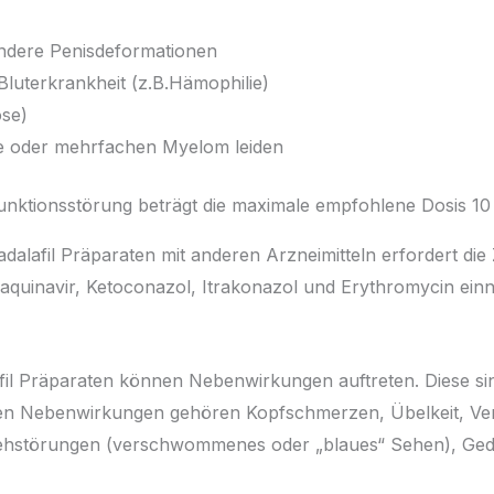
ndere Penisdeformationen
uterkrankheit (z.B.Hämophilie)
ose)
ie oder mehrfachen Myelom leiden
funktionsstörung beträgt die maximale empfohlene Dosis 10
dalafil Präparaten mit anderen Arzneimitteln erfordert die
Saquinavir, Ketoconazol, Itrakonazol und Erythromycin ei
l Präparaten können Nebenwirkungen auftreten. Diese sind 
ten Nebenwirkungen gehören Kopfschmerzen, Übelkeit, V
Sehstörungen (verschwommenes oder „blaues“ Sehen), Ged