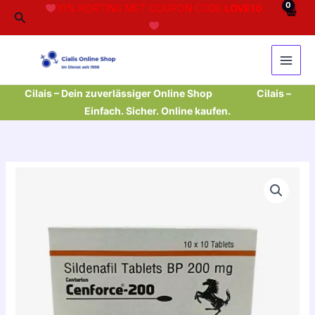
Aller
10% KORTING MET COUPON CODE:
LOVE10
Rechercher
au
contenu
Cilais – Dein zuverlässiger Online Shop
Cilais –
Einfach. Sicher. Online kaufen.
quantité
de
10
x
Packs
Cenforce
200mg
(100