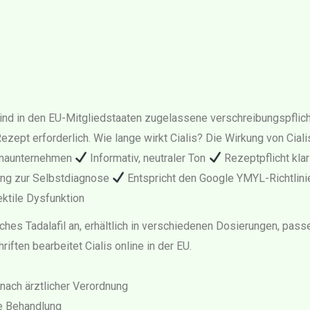
fil sind in den EU-Mitgliedstaaten zugelassene verschreibungspfl
 Rezept erforderlich. Wie lange wirkt Cialis? Die Wirkung von Cia
rmaunternehmen
Informativ, neutraler Ton
Rezeptpflicht kl
ung zur Selbstdiagnose
Entspricht den Google YMYL-Richtlin
ktile Dysfunktion
ches Tadalafil an, erhältlich in verschiedenen Dosierungen, pa
ften bearbeitet Cialis online in der EU.
 nach ärztlicher Verordnung
te Behandlung