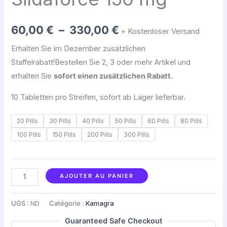
330,00 €
60,00
€
–
330,00
€
+ Kostenloser Versand
Erhalten Sie im Dezember zusätzlichen
Staffelrabatt!
Bestellen Sie 2, 3 oder mehr Artikel und
erhalten Sie
sofort einen zusätzlichen Rabatt.
10 Tabletten pro Streifen, sofort ab Lager lieferbar.
20 Pills
30 Pills
40 Pills
50 Pills
60 Pills
80 Pills
100 Pills
150 Pills
200 Pills
300 Pills
AJOUTER AU PANIER
UGS :
ND
Catégorie :
Kamagra
Guaranteed Safe Checkout