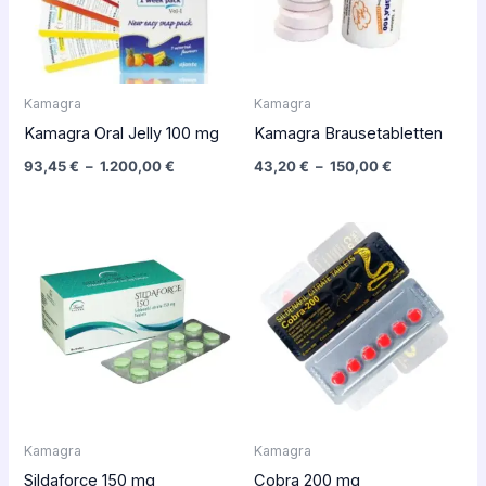
Kamagra
Kamagra
Kamagra Oral Jelly 100 mg
Kamagra Brausetabletten
93,45
€
–
1.200,00
€
43,20
€
–
150,00
€
Plage
Plage
de
de
prix :
prix :
60,00 €
120,00 €
à
à
330,00 €
416,00 €
Kamagra
Kamagra
Sildaforce 150 mg
Cobra 200 mg