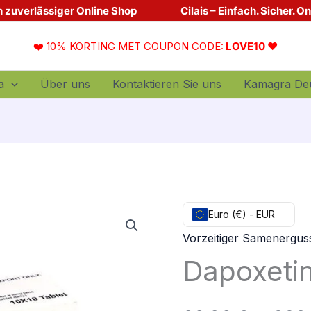
Dein zuverlässiger Online Shop
Cilais – Einfach. Sicher. O
❤️ 10% KORTING MET COUPON CODE:
LOVE10 ❤️
a
Über uns
Kontaktieren Sie uns
Kamagra De
quantité
Euro (€) - EUR
de
Vorzeitiger Samenergus
Dapoxetine
Dapoxeti
kaufen