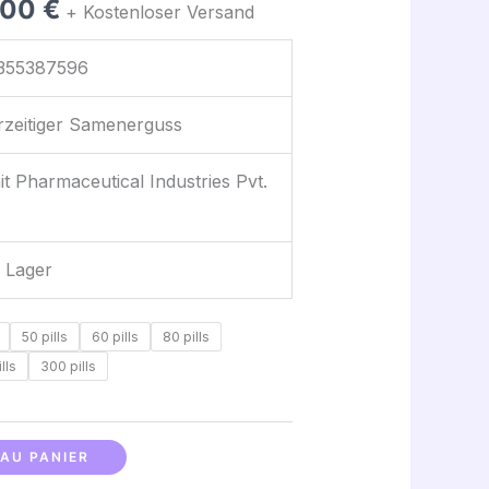
,00
€
+ Kostenloser Versand
à
355387596
330,00 €
zeitiger Samenerguss
it Pharmaceutical Industries Pvt.
 Lager
50 pills
60 pills
80 pills
lls
300 pills
AU PANIER