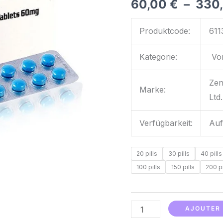
60,00
€
–
330
Produktcode:
611
Kategorie:
Vor
Zen
Marke:
Ltd.
Verfügbarkeit:
Auf
20 pills
30 pills
40 pills
100 pills
150 pills
200 pi
AJOUTER 