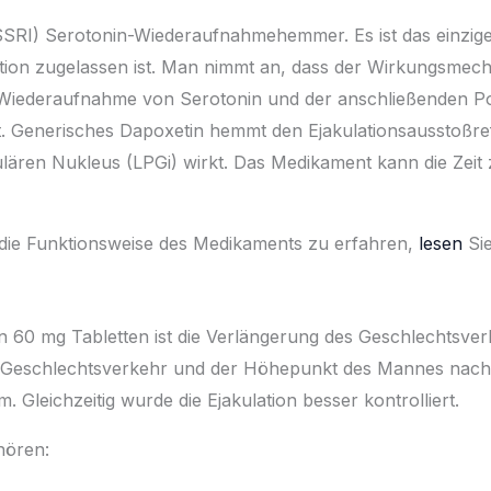
(SSRI) Serotonin-Wiederaufnahmehemmer. Es ist das einzige
ation zugelassen ist. Man nimmt an, dass der Wirkungsme
iederaufnahme von Serotonin und der anschließenden Pote
Generisches Dapoxetin hemmt den Ejakulationsausstoßrefl
ulären Nukleus (LPGi) wirkt. Das Medikament kann die Zeit
ie Funktionsweise des Medikaments zu erfahren,
lesen
Sie
in 60 mg Tabletten ist die Verlängerung des Geschlechtsverk
 Geschlechtsverkehr und der Höhepunkt des Mannes nachw
 Gleichzeitig wurde die Ejakulation besser kontrolliert.
hören: