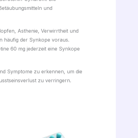
Betäubungsmitteln und
pfen, Asthenie, Verwirrtheit und
n häufig der Synkope voraus.
tine 60 mg jederzeit eine Synkope
n und Symptome zu erkennen, um die
stseinsverlust zu verringern.
Plage
de
prix :
29,00 €