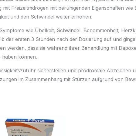
mit Freizeitmdrogen mit beruhigenden Eigenschaften wie 
gkeit und den Schwindel weiter erhöhen.
Symptome wie Übelkeit, Schwindel, Benommenheit, Herzklo
lb der ersten 3 Stunden nach der Dosierung auf und ginge
en werden, dass sie während ihrer Behandlung mit Dapoxe
e haben können.
 Flüssigkeitszufuhr sicherstellen und prodromale Anzeiche
etzungen im Zusammenhang mit Stürzen aufgrund von Bewus
Plage
Plage
de
de
prix :
prix :
26,00 €
56,00 €