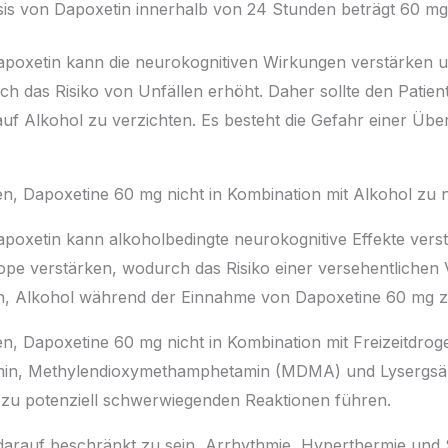
is von Dapoxetin innerhalb von 24 Stunden beträgt 60 mg (
apoxetin kann die neurokognitiven Wirkungen verstärken 
h das Risiko von Unfällen erhöht. Daher sollte den Patie
f Alkohol zu verzichten. Es besteht die Gefahr einer Übe
en, Dapoxetine 60 mg nicht in Kombination mit Alkohol zu
apoxetin kann alkoholbedingte neurokognitive Effekte ver
pe verstärken, wodurch das Risiko einer versehentlichen 
en, Alkohol während der Einnahme von Dapoxetine 60 mg z
n, Dapoxetine 60 mg nicht in Kombination mit Freizeitdro
etamin, Methylendioxymethamphetamin (MDMA) und Lysergsä
zu potenziell schwerwiegenden Reaktionen führen.
darauf beschränkt zu sein, Arrhythmie, Hyperthermie und