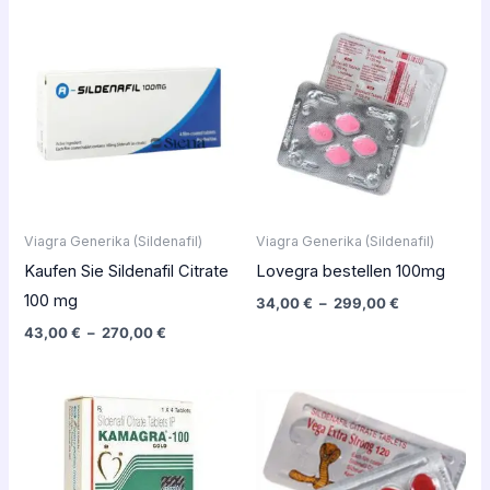
Plage
Plage
de
de
prix :
prix :
43,00 €
34,00 €
à
à
270,00 €
299,00 €
Viagra Generika (Sildenafil)
Viagra Generika (Sildenafil)
Kaufen Sie Sildenafil Citrate
Lovegra bestellen 100mg
100 mg
34,00
€
–
299,00
€
43,00
€
–
270,00
€
Plage
Plage
de
de
prix :
prix :
46,00 €
19,00 €
à
à