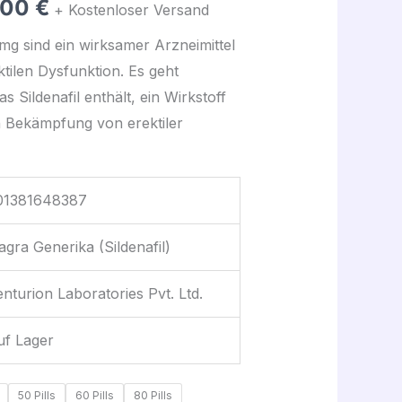
,00
€
+ Kostenloser Versand
à
mg sind ein wirksamer Arzneimittel
tilen Dysfunktion. Es geht
330,00 €
 Sildenafil enthält, ein Wirkstoff
n Bekämpfung von erektiler
01381648387
agra Generika (Sildenafil)
nturion Laboratories Pvt. Ltd.
uf Lager
50 Pills
60 Pills
80 Pills