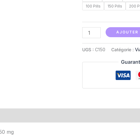
100 Pills
150 Pills
200 Pi
AJOUTER 
UGS :
C150
Catégorie :
Vi
Guarant
150 mg