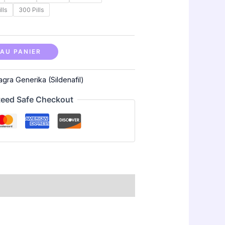
lls
300 Pills
AU PANIER
agra Generika (Sildenafil)
eed Safe Checkout