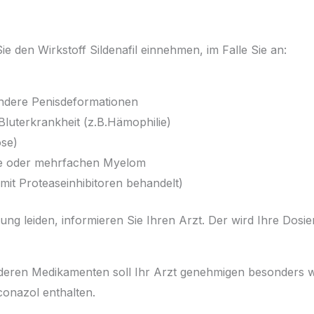
ie den Wirkstoff Sildenafil einnehmen, im Falle Sie an:
ndere Penisdeformationen
uterkrankheit (z.B.Hämophilie)
ose)
mie oder mehrfachen Myelom
it Proteaseinhibitoren behandelt)
rung leiden, informieren Sie Ihren Arzt. Der wird Ihre Dos
deren Medikamenten soll Ihr Arzt genehmigen besonders 
conazol enthalten.