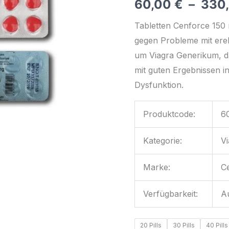
60,00
€
–
330
Tabletten Cenforce 150 
gegen Probleme mit erek
um Viagra Generikum, das
mit guten Ergebnissen i
Dysfunktion.
Produktcode:
6
Kategorie:
Vi
Marke:
Ce
Verfügbarkeit:
A
20 Pills
30 Pills
40 Pills