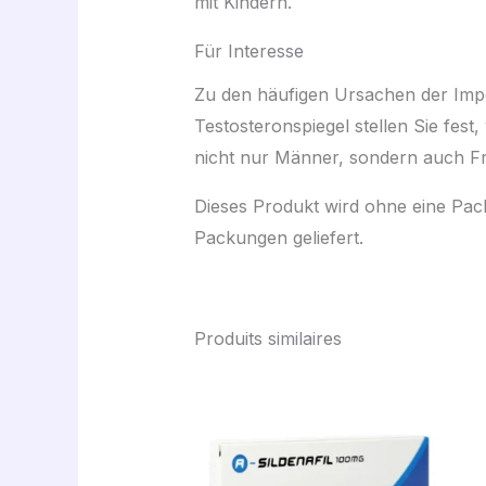
mit Kindern.
Für Interesse
Zu den häufigen Ursachen der Impo
Testosteronspiegel stellen Sie fes
nicht nur Männer, sondern auch Fr
Dieses Produkt wird ohne eine Pack
Packungen geliefert.
Produits similaires
Plage
de
prix :
43,00 €
à
270,00 €