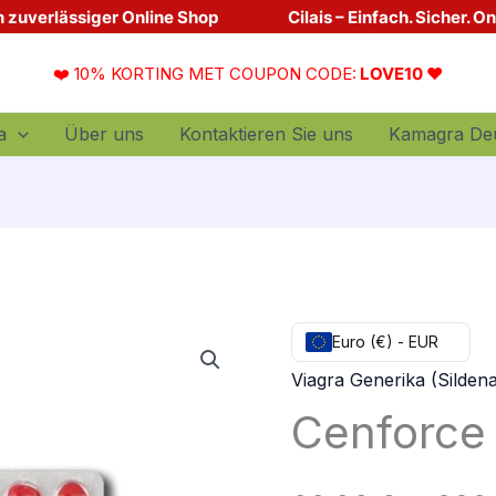
Dein zuverlässiger Online Shop
Cilais – Einfach. Sicher. O
❤️ 10% KORTING MET COUPON CODE:
LOVE10 ❤️
a
Über uns
Kontaktieren Sie uns
Kamagra De
quantité
Euro (€) - EUR
de
Viagra Generika (Sildenaf
Cenforce
Cenforce
150
mg