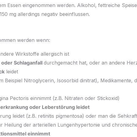
em Essen eingenommen werden. Alkohol, fettreiche Speisen
50 mg allerdings negativ beeinflussen.
enommen werden wenn:
dere Wirkstoffe allergisch ist
 oder Schlaganfall
durchgemacht hat, oder an andere He
ck
leidet
 Beispiel Nitroglycerin, Isosorbid dinitrat), Medikamente, d
a Pectoris einnimmt (z.B. Nitraten oder Stickoxid)
erkrankung oder Leberstörung leidet
ung leidet (z.B. retinitis pigmentosa) oder man die Sehkra
ur Heilung der arteriellen Lungenhypertonie und chronisc
tionsmittel einnimmt