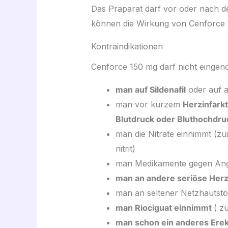
Das Präparat darf vor oder nach d
können die Wirkung von Cenforce 1
Kontraindikationen
Cenforce 150 mg darf nicht eing
man auf Sildenafil
oder auf an
man vor kurzem
Herzinfarkt
Blutdruck oder Bluthochdru
man die Nitrate einnimmt (zum
nitrit)
man Medikamente gegen Angin
man an andere seriöse Herz
man an seltener Netzhautstör
man Riociguat einnimmt
( z
man schon ein anderes Erek