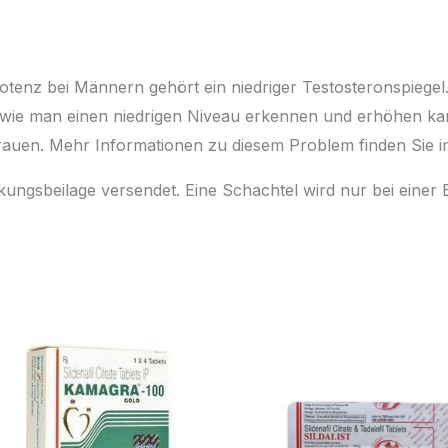
tenz bei Männern gehört ein niedriger Testosteronspiegel
t, wie man einen niedrigen Niveau erkennen und erhöhen ka
auen. Mehr Informationen zu diesem Problem finden Sie im
ungsbeilage versendet. Eine Schachtel wird nur bei einer
Plage
Plage
de
de
prix :
prix :
46,00 €
68,00 €
à
à
600,00 €
525,00 €