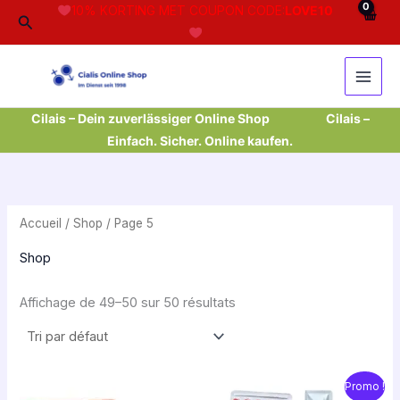
Aller
10% KORTING MET COUPON CODE:
LOVE10
Rechercher
au
contenu
Cilais – Dein zuverlässiger Online Shop
Cilais –
Einfach. Sicher. Online kaufen.
Accueil
/
Shop
/ Page 5
Shop
Affichage de 49–50 sur 50 résultats
Le
Le
Promo !
prix
prix