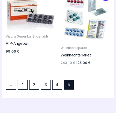
initial
actuel
était :
est :
243,10 €.
125,00 €.
Viagra Generika (Sildenafil)
VIP-Angebot
Weihnachtspaket
99,00
€
Weihnachtspaket
243,10
€
125,00
€
←
1
2
3
4
5